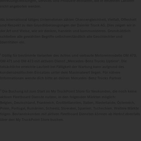
Betreuungsleistungen, Services und Produkte enthalten, die in einzelnen Ländern
nicht angeboten werden.
Als international tätiges Unternehmen zählen Chancengleichheit, Vielfalt, Offenheit
und Respekt zu den Grundüberzeugungen der Daimler Truck AG. Dies zeigen wir in
der Art und Weise, wie wir denken, handeln und kommunizieren. Grundsätzlich
schließen alle gewählten Begriffe selbstverständlich alle Geschlechter und
Identitäten ein.
1
Gültig für bestimmte Varianten des Actros und verbaute Motorenmodelle OM 470,
OM 471 und OM 473 mit aktivem Dienst „Mercedes‑Benz Trucks Uptime“. Die
tatsächliche erreichte Laufzeit bei Fälligkeit der Wartung kann aufgrund des
kundenspezifischen Einsatzes unter dem Maximalwert liegen. Für nähere
Informationen wende dich bitte an deinen Mercedes‑Benz Trucks Partner.
2
Die Buchung ist zum Start im My TruckPoint Store für Neukunden, die noch keine
aktiven Fleetboard Dienste nutzen, in den folgenden Märkten möglich:
Belgien, Deutschland, Frankreich, Großbritannien, Italien, Niederlande, Österreich,
Polen, Portugal, Rumänien, Schweiz, Slowakei, Spanien, Tschechien. Weitere Märkte
folgen. Bestandskunden mit aktiven Fleetboard Diensten können ab Herbst ebenfalls
über den My TruckPoint Store buchen.