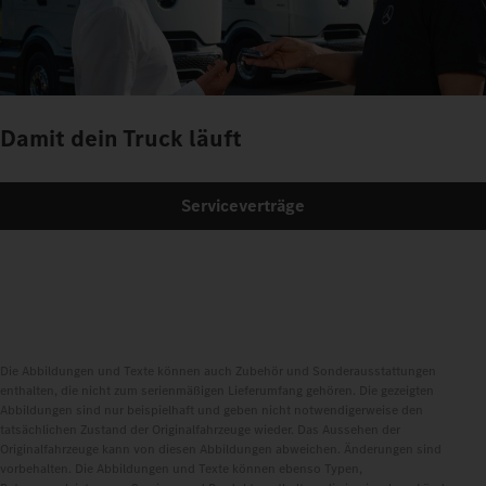
Damit dein Truck läuft
Serviceverträge
Die Abbildungen und Texte können auch Zubehör und Sonderausstattungen
enthalten, die nicht zum serienmäßigen Lieferumfang gehören. Die gezeigten
Abbildungen sind nur beispielhaft und geben nicht notwendigerweise den
tatsächlichen Zustand der Originalfahrzeuge wieder. Das Aussehen der
Originalfahrzeuge kann von diesen Abbildungen abweichen. Änderungen sind
vorbehalten. Die Abbildungen und Texte können ebenso Typen,