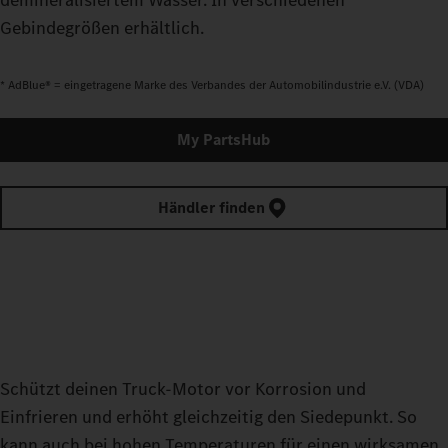
demineralisiertem Wasser. In verschiedenen
Gebindegrößen erhältlich.
* AdBlue® = eingetragene Marke des Verbandes der Automobilindustrie e.V. (VDA)
My PartsHub
Händler finden
Schützt deinen Truck-Motor vor Korrosion und
Einfrieren und erhöht gleichzeitig den Siedepunkt. So
kann auch bei hohen Temperaturen für einen wirksamen