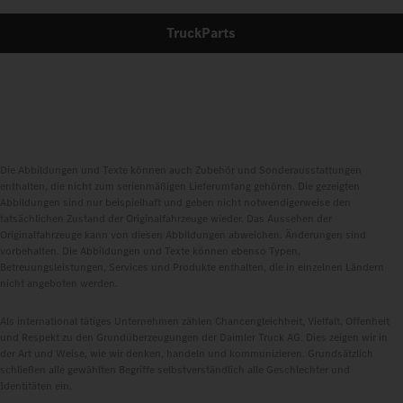
TruckParts
Die Abbildungen und Texte können auch Zubehör und Sonderausstattungen
enthalten, die nicht zum serienmäßigen Lieferumfang gehören. Die gezeigten
Abbildungen sind nur beispielhaft und geben nicht notwendigerweise den
tatsächlichen Zustand der Originalfahrzeuge wieder. Das Aussehen der
Originalfahrzeuge kann von diesen Abbildungen abweichen. Änderungen sind
vorbehalten. Die Abbildungen und Texte können ebenso Typen,
Betreuungsleistungen, Services und Produkte enthalten, die in einzelnen Ländern
nicht angeboten werden.
Als international tätiges Unternehmen zählen Chancengleichheit, Vielfalt, Offenheit
und Respekt zu den Grundüberzeugungen der Daimler Truck AG. Dies zeigen wir in
der Art und Weise, wie wir denken, handeln und kommunizieren. Grundsätzlich
schließen alle gewählten Begriffe selbstverständlich alle Geschlechter und
Identitäten ein.